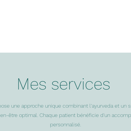
Dr Gilman Audric
Médecine générale
Contact
Coaching
Prendre rendez-vous
À propos de moi
V
Mes services
ose une approche unique combinant l'ayurveda et un su
ien-être optimal. Chaque patient bénéficie d'un acco
personnalisé.